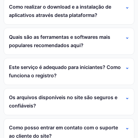
Como realizar o download e a instalação de
aplicativos através desta plataforma?
Quais são as ferramentas e softwares mais
populares recomendados aqui?
Este serviço é adequado para iniciantes? Como
funciona o registro?
Os arquivos disponíveis no site são seguros e
confiáveis?
Como posso entrar em contato com o suporte
ao cliente do site?