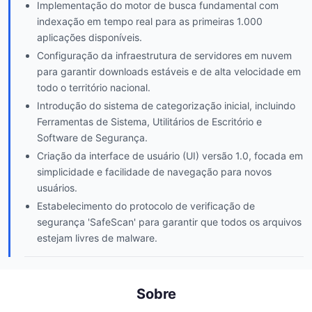
Implementação do motor de busca fundamental com
indexação em tempo real para as primeiras 1.000
aplicações disponíveis.
Configuração da infraestrutura de servidores em nuvem
para garantir downloads estáveis e de alta velocidade em
todo o território nacional.
Introdução do sistema de categorização inicial, incluindo
Ferramentas de Sistema, Utilitários de Escritório e
Software de Segurança.
Criação da interface de usuário (UI) versão 1.0, focada em
simplicidade e facilidade de navegação para novos
usuários.
Estabelecimento do protocolo de verificação de
segurança 'SafeScan' para garantir que todos os arquivos
estejam livres de malware.
Sobre