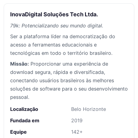
InovaDigital Soluções Tech Ltda.
79k: Potencializando seu mundo digital.
Ser a plataforma líder na democratização do
acesso a ferramentas educacionais e
tecnológicas em todo o território brasileiro.
Missão:
Proporcionar uma experiência de
download segura, rápida e diversificada,
conectando usuários brasileiros às melhores
soluções de software para o seu desenvolvimento
pessoal.
Localização
Belo Horizonte
Fundada em
2019
Equipe
142+