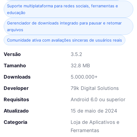
Suporte multiplataforma para redes sociais, ferramentas e
educação
Gerenciador de downloads integrado para pausar e retomar
arquivos
Comunidade ativa com avaliações sinceras de usuários reais
Versão
3.5.2
Tamanho
32.8 MB
Downloads
5.000.000+
Developer
79k Digital Solutions
Requisitos
Android 6.0 ou superior
Atualizado
15 de maio de 2024
Categoria
Loja de Aplicativos e
Ferramentas