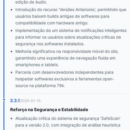
edição de áudio.
Introdução do recurso 'Versões Anteriores', permitindo que
usuários baixem builds antigas de softwares para
compatibilidade com hardware antigo.
Implementação de um sistema de notificações inteligentes
para informar os usuários sobre atualizações críticas de
segurança nos softwares instalados.
Melhoria significativa na responsividade móvel do site,
garantindo uma experiência de navegação fluida em
smartphones e tablets.
Parceria com desenvolvedores independentes para
hospedar softwares exclusivos e ferramentas open-
source na plataforma 79k.
2.3.1
2026-01-15
Reforço na Segurança e Estabilidade
Atualização crítica do sistema de segurança 'SafeScan'
para a versão 2.0, com integração de análise heurística