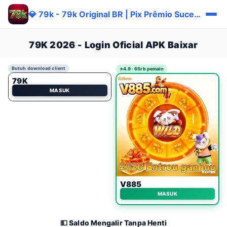
💎 79k - 79k Original BR | Pix Prêmio Sucesso
79K 2026 - Login Oficial APK Baixar
Butuh download client
⭐
4.9 · 65rb pemain
79K
MASUK
V885
MASUK
💵 Saldo Mengalir Tanpa Henti