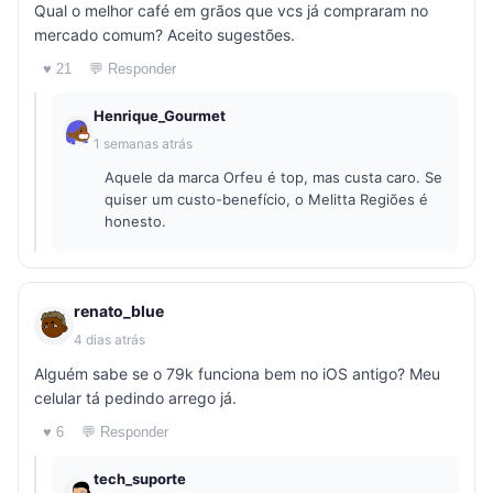
Qual o melhor café em grãos que vcs já compraram no
mercado comum? Aceito sugestões.
♥ 21
💬 Responder
Henrique_Gourmet
1 semanas atrás
Aquele da marca Orfeu é top, mas custa caro. Se
quiser um custo-benefício, o Melitta Regiões é
honesto.
renato_blue
4 dias atrás
Alguém sabe se o 79k funciona bem no iOS antigo? Meu
celular tá pedindo arrego já.
♥ 6
💬 Responder
tech_suporte