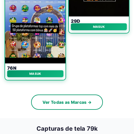
29D
MASUK
76N
MASUK
Ver Todas as Marcas →
Capturas de tela 79k