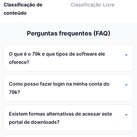
Classificação de
Classificação Livre
conteúdo
Perguntas frequentes (FAQ)
O que é o 79k e que tipos de software ele
oferece?
Como posso fazer login na minha conta do
79k?
Existem formas alternativas de acessar este
portal de downloads?