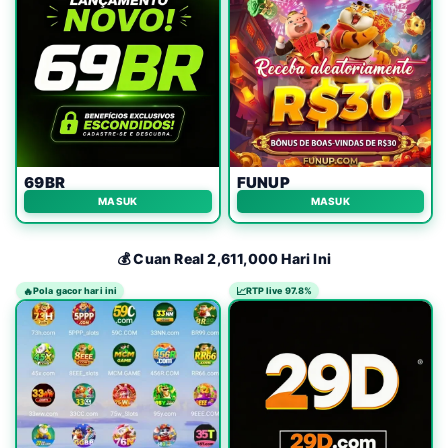
69BR
FUNUP
MASUK
MASUK
💰 Cuan Real 2,611,000 Hari Ini
🔥
Pola gacor hari ini
📈
RTP live 97.8%