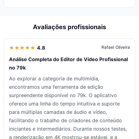
Avaliações profissionais
★
★
★
★
★
4.8
Rafael Oliveira
Análise Completa do Editor de Vídeo Profissional
no 79k
Ao explorar a categoria de multimídia,
encontramos uma ferramenta de edição
surpreendente disponível no 79k. O aplicativo
oferece uma linha do tempo intuitiva e suporte
para múltiplas camadas de áudio e vídeo,
facilitando o trabalho de criadores de conteúdo
iniciantes e intermediários. Durante nossos testes,
a renderização em 4K mostrou-se estável, e a